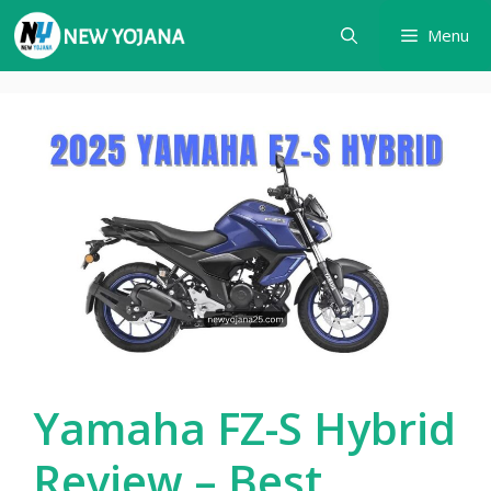
Skip
Menu
to
content
Yamaha FZ-S Hybrid
Review – Best